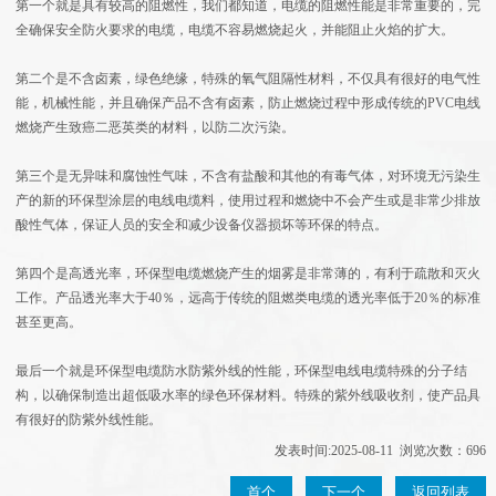
第一个就是具有较高的阻燃性，我们都知道，电缆的阻燃性能是非常重要的，完
全确保安全防火要求的电缆，电缆不容易燃烧起火，并能阻止火焰的扩大。
第二个是不含卤素，绿色绝缘，特殊的氧气阻隔性材料，不仅具有很好的电气性
能，机械性能，并且确保产品不含有卤素，防止燃烧过程中形成传统的PVC电线
燃烧产生致癌二恶英类的材料，以防二次污染。
第三个是无异味和腐蚀性气味，不含有盐酸和其他的有毒气体，对环境无污染生
产的新的环保型涂层的电线电缆料，使用过程和燃烧中不会产生或是非常少排放
酸性气体，保证人员的安全和减少设备仪器损坏等环保的特点。
第四个是高透光率，环保型电缆燃烧产生的烟雾是非常薄的，有利于疏散和灭火
工作。产品透光率大于40％，远高于传统的阻燃类电缆的透光率低于20％的标准
甚至更高。
最后一个就是环保型电缆防水防紫外线的性能，环保型电线电缆特殊的分子结
构，以确保制造出超低吸水率的绿色环保材料。特殊的紫外线吸收剂，使产品具
有很好的防紫外线性能。
发表时间:2025-08-11 浏览次数：696
首个
下一个
返回列表