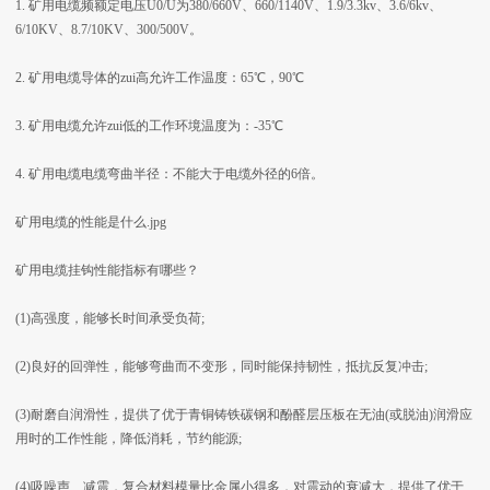
1. 矿用电缆频额定电压U0/U为380/660V、660/1140V、1.9/3.3kv、3.6/6kv、
6/10KV、8.7/10KV、300/500V。
2. 矿用电缆导体的zui高允许工作温度：65℃，90℃
3. 矿用电缆允许zui低的工作环境温度为：-35℃
4. 矿用电缆电缆弯曲半径：不能大于电缆外径的6倍。
矿用电缆的性能是什么.jpg
矿用电缆挂钩性能指标有哪些？
(1)高强度，能够长时间承受负荷;
(2)良好的回弹性，能够弯曲而不变形，同时能保持韧性，抵抗反复冲击;
(3)耐磨自润滑性，提供了优于青铜铸铁碳钢和酚醛层压板在无油(或脱油)润滑应
用时的工作性能，降低消耗，节约能源;
(4)吸噪声、减震，复合材料模量比金属小得多，对震动的衰减大，提供了优于