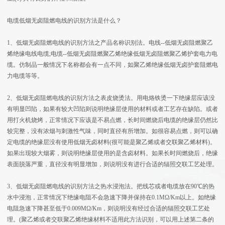
电缆低烟无卤阻燃电线的识别方法是什么？
1、低烟无卤阻燃电线的识别方法之产品名称识别法。电线--低烟无卤阻燃聚乙
烯绝缘电线电缆;电缆--低烟无卤阻燃聚乙烯绝缘低烟无卤阻燃聚乙烯护套电力电
缆。仿制品一般情况下名称都会有一点不同，如聚乙烯绝缘低烟无卤护套阻燃电
力电缆等等。
2、低烟无卤阻燃电线的识别方法之表皮烧烫法。用电烙铁烫一下绝缘层应该没
有明显凹陷，如果有较大凹陷则说明绝缘层使用的材料或者工艺存在缺陷。或者
用打火机烧烤，正常情况下应该是不易点燃，长时间燃烧后电缆的绝缘层仍然比
较完整，没有浓烟与刺激性气味，同时直径有所增加。如很容易点燃，则可以确
定电缆的绝缘层没有使用低烟无卤材料(很可能是聚乙烯或者交联聚乙烯材料)。
如果出现较大烟雾，则说明绝缘层使用的是含卤材料。如果长时间燃烧后，绝缘
表面脱落严重，直径没有明显增加，则说明没有进行合适的辐照交联工艺处理。
3、低烟无卤阻燃电线的识别方法之热水浸泡法。把线芯或者电缆放在90℃的热
水中浸泡，正常情况下绝缘电阻不会急速下降并保持在0.1MΩ/Km以上。如绝缘
电阻急速下降甚至低于0.009MΩ/Km，则说明没有经过合适的辐照交联工艺处
理。(聚乙烯或者交联聚乙烯绝缘材料不适用此方法识别，可以用上述第二条的