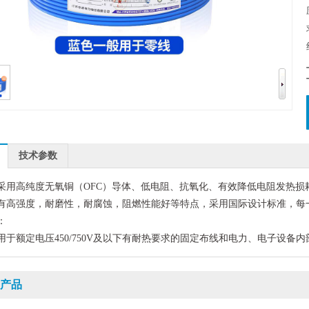
技术参数
采用高纯度无氧铜（OFC）导体、低电阻、抗氧化、有效降低电阻发热
有高强度，耐磨性，耐腐蚀，阻燃性能好等特点，采用国际设计标准，每
：
用于额定电压450/750V及以下有耐热要求的固定布线和电力、电子设
产品