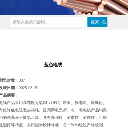
蓝色电线
浏览次数：
337
发表日期：
2025-08-08
产品摘要：
电线产品采用高纯度无氧铜（OFC）导体、低电阻、抗氧化、
有效降低电阻发热损耗、提高用电负荷。每一卷电线产品均采
用的是高分子聚氯乙烯，具有高强度，耐磨性，耐腐蚀，阻燃
性能好等特点，采用国际设计标准，每一米均经过严格检测。