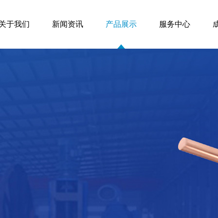
关于我们
新闻资讯
产品展示
服务中心