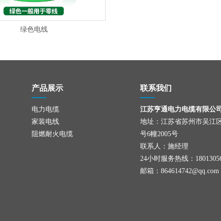
绿色电线
产品展示
联系我们
电力电缆
江苏亨通电力电缆有限公
家装电线
地址：江苏省苏州市吴江区
阻燃耐火电缆
号6幢2005号
联系人：施经理
24小时服务热线：18013056
邮箱：864614742@qq.com