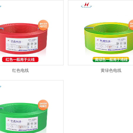
红色电线
黄绿色电线