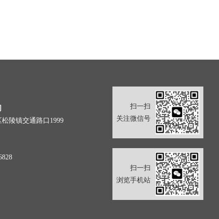
扫一扫
司
关注微信号
松陵镇交通路口1999
828
扫一扫
浏览手机站