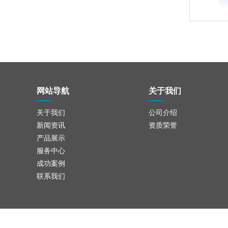
网站导航
关于我们
关于我们
公司介绍
新闻资讯
资质荣誉
产品展示
服务中心
成功案例
联系我们