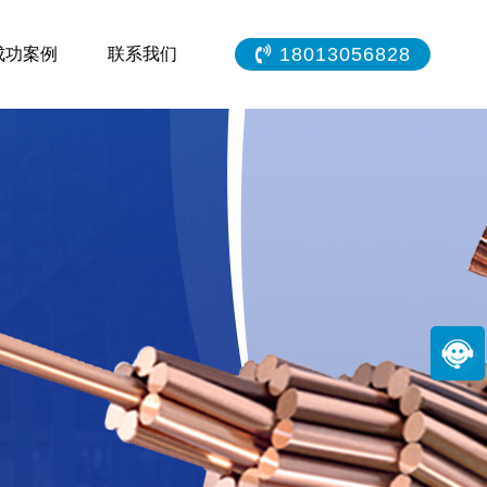
18013056828
成功案例
联系我们