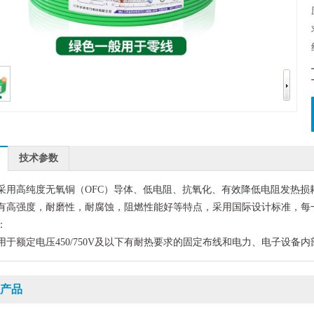
技术参数
采用高纯度无氧铜（OFC）导体、低电阻、抗氧化、有效降低电阻发热
有高强度，耐磨性，耐腐蚀，阻燃性能好等特点，采用国际设计标准，每
：
用于额定电压450/750V及以下有耐热要求的固定布线和电力、电子设
产品