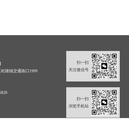
扫一扫
司
关注微信号
松陵镇交通路口1999
828
扫一扫
浏览手机站